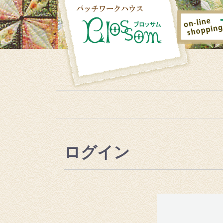
パッチワ
ークハウ
ス
Blossom(ブ
ログイン
ロッサ
ム)