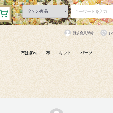
新規会員登録
お
布はぎれ
布
キット
パーツ
織柄
花柄
織柄
ミッチーコレクション
USA
ジャガード
ボイル
ボーダー
無地
その他